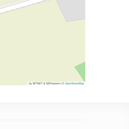
by BITNET & SEPsistemi
|
©
OpenStreetMap