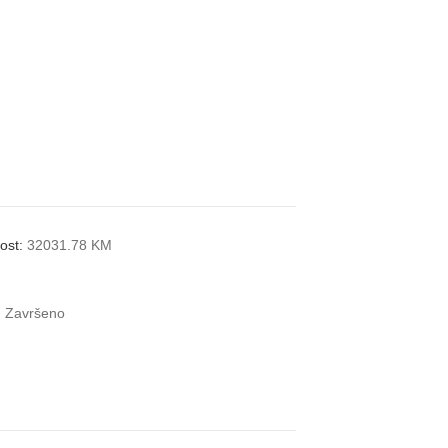
nost:
32031.78 KM
:
Završeno