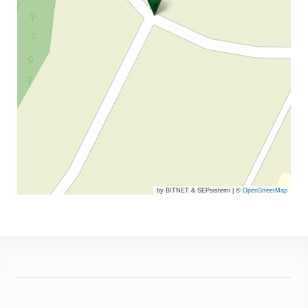
by BITNET & SEPsistemi
|
©
OpenStreetMap