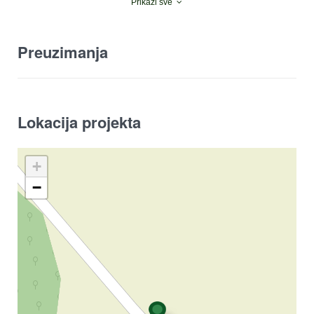
Prikaži sve
Preuzimanja
Lokacija projekta
+
−