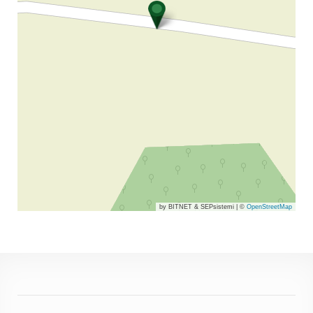
by BITNET & SEPsistemi
|
©
OpenStreetMap