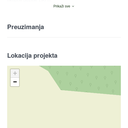
ukupne dužine 190 m.
Prikaži sve
Preuzimanja
Lokacija projekta
+
−