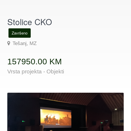
Stolice CKO
Završeno
Tešanj, MZ
157950.00 KM
Vrsta projekta - Objekti