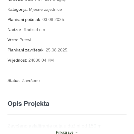
Kategorija:
Mjesne zajednice
Planirani početak:
03.08.2025.
Nadzor:
Radis d.o.o.
Vrsta:
Putevi
Planirani završetak:
25.08.2025.
Vrijednost:
24830.04 KM
Status:
Završeno
Opis Projekta
Završeno asfaltiranje puta u dužini od 150 m.
Prikaži sve