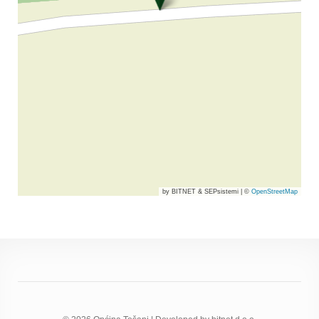
by BITNET & SEPsistemi
|
©
OpenStreetMap