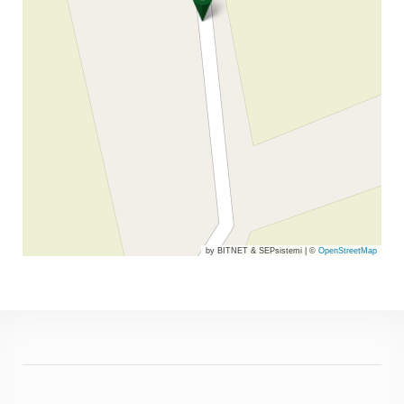
by BITNET & SEPsistemi
|
©
OpenStreetMap