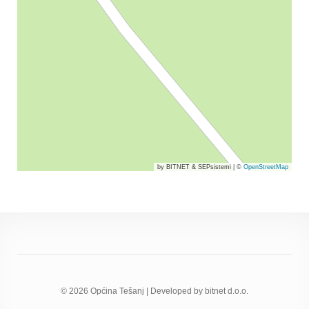
by BITNET & SEPsistemi
|
©
OpenStreetMap
© 2026 Općina Tešanj | Developed by bitnet d.o.o.