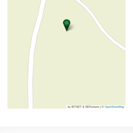
by BITNET & SEPsistemi
|
©
OpenStreetMap