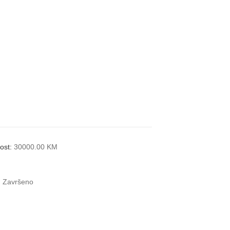
nost:
30000.00 KM
:
Završeno