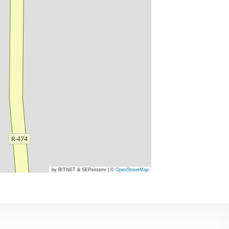
by BITNET & SEPsistemi
|
©
OpenStreetMap