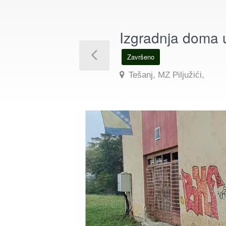
Izgradnja doma u
Završeno
Tešanj, MZ Piljužići,